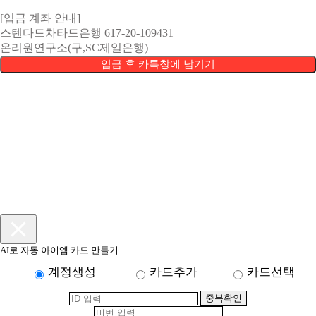
[입금 계좌 안내]
스텐다드차타드은행 617-20-109431
온리원연구소(구,SC제일은행)
입금 후 카톡창에 남기기
AI로 자동 아이엠 카드 만들기
계정생성
카드추가
카드선택