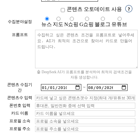
콘텐츠 오토데이트 사용
수집분야설정
뉴스
지도
N쇼핑
G쇼핑
블로그
유튜브
프롬프트
🤖 DeepSeek AI가 프롬프트를 분석하여 최적의 검색조건을
자동 생성합니다.
콘텐츠 수집기
~
간
콘텐츠수 입력
폰번호 입력
카드 이름
프로필 소속
프로필 주소