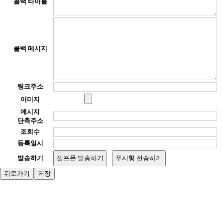
콜백 타이틀
콜백 메시지
링크주소
이미지
메시지
단축주소
조회수
등록일시
발송하기
셀프폰 발송하기
푸시형 전송하기
뒤로가기
저장