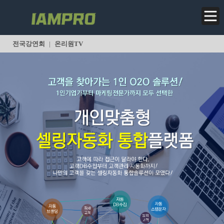
<
전국강연회
|
온리원TV