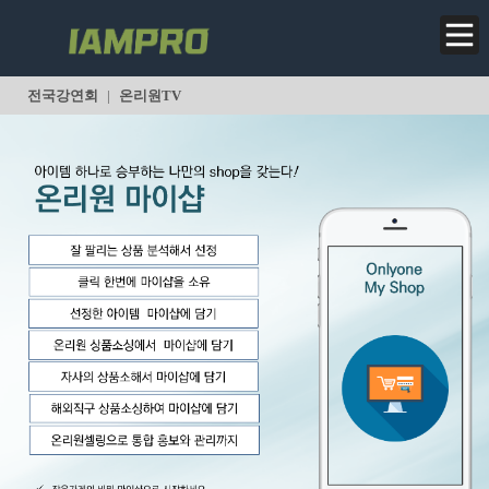
<
전국강연회
|
온리원TV