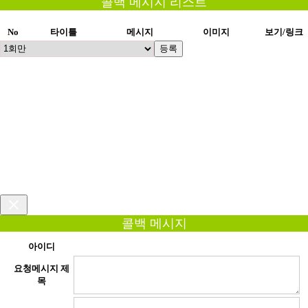
콜백 메시지 리스트
No
타이틀
메시지
이미지
보기/링크
등록
콜백 메시지
아이디
요청메시지 제
목