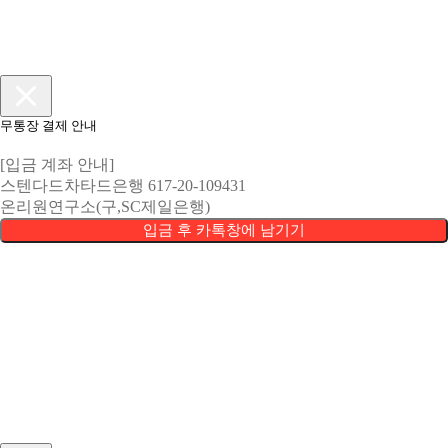
무통장 결제 안내
[입금 계좌 안내]
스텐다드차타드은행 617-20-109431
온리원연구소(구,SC제일은행)
입금 후 카톡창에 남기기