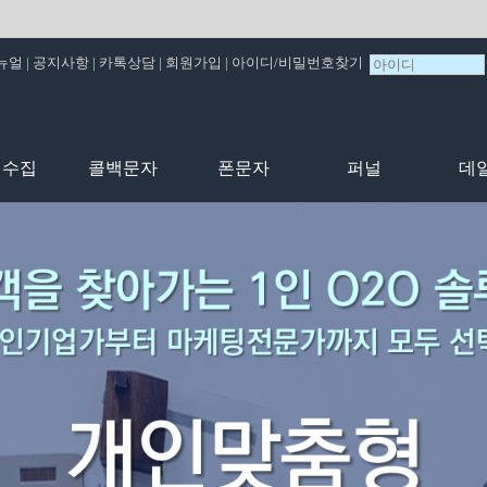
뉴얼
|
공지사항
|
카톡상담
|
회원가입
|
아이디/비밀번호찾기
비수집
콜백문자
폰문자
퍼널
데