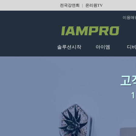
전국강연회
|
온리원TV
이용매
솔루션시작
아이엠
디