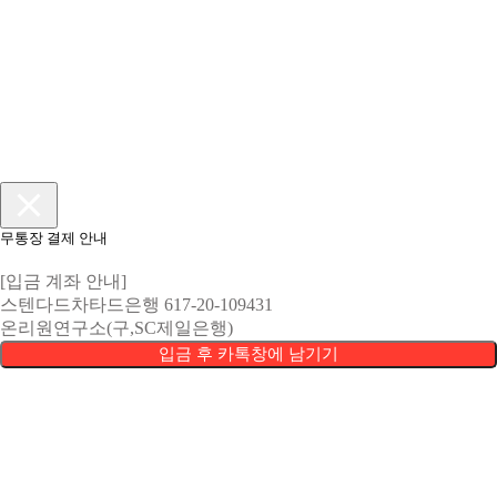
무통장 결제 안내
[입금 계좌 안내]
스텐다드차타드은행 617-20-109431
온리원연구소(구,SC제일은행)
입금 후 카톡창에 남기기