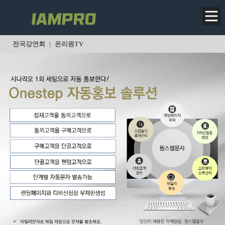
<
전국강연회
|
온리원TV