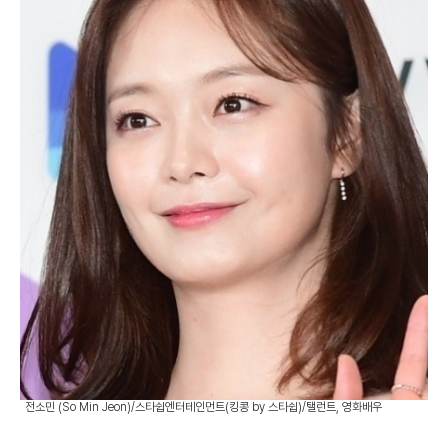
전소민 (So Min Jeon)/스타쉽엔터테인먼트(킹콩 by 스타쉽)/탤런트, 영화배우