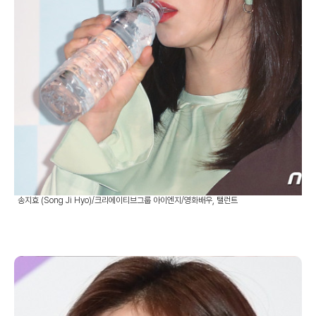
송지효 (Song Ji Hyo)/크리에이티브그룹 아이엔지/영화배우, 탤런트