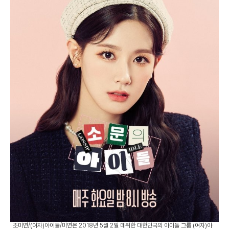
조미연/(여자)아이들/미연은 2018년 5월 2일 데뷔한 대한민국의 아이돌 그룹 (여자)아