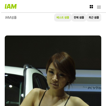
<
IAM샘플
베스트 샘플
전체 샘플
최근 샘플
원챗 AI-OS
● 운영 비서