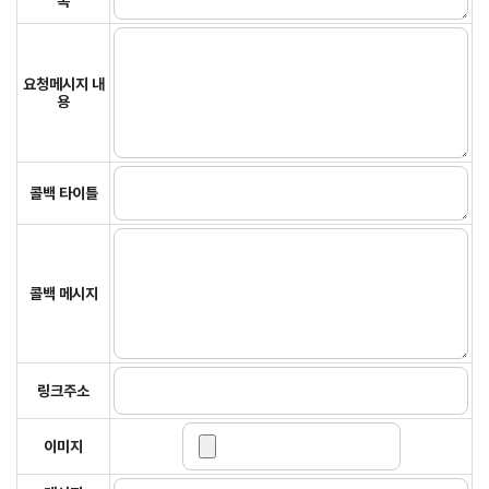
목
요청메시지 내
용
콜백 타이틀
콜백 메시지
링크주소
이미지