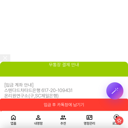
무통장 결제 안내
[입금 계좌 안내]
🪄
스텐다드차타드은행 617-20-109431
온리원연구소(구,SC제일은행)
입금 후 카톡창에 남기기
앱홈
내명함
추천
명함관리
로그인