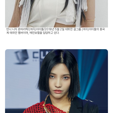
민니 니차 욘따라락/(여자)아이들/2018년 5월 2일 데뷔한 걸그룹 (여자)아이들의 중국
계 태국인 멤버이며, 메인보컬을 담당하고 있다.