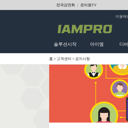
전국강연회
|
온리원TV
이용매
솔루션시작
아이엠
디
홈
>
고객센터
>
공지사항