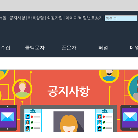
뉴얼
|
공지사항
|
카톡상담
|
회원가입
|
아이디/비밀번호찾기
비수집
콜백문자
폰문자
퍼널
데