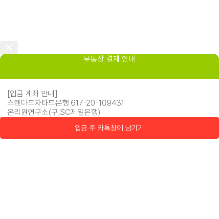
무통장 결제 안내
[입금 계좌 안내]
스텐다드차타드은행 617-20-109431
온리원연구소(구,SC제일은행)
입금 후 카톡창에 남기기